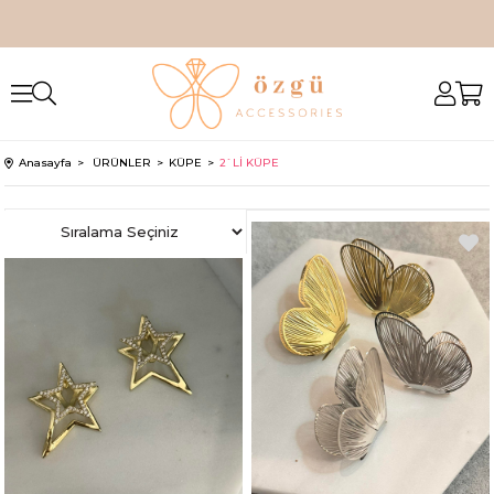
Anasayfa
ÜRÜNLER
KÜPE
2`Lİ KÜPE