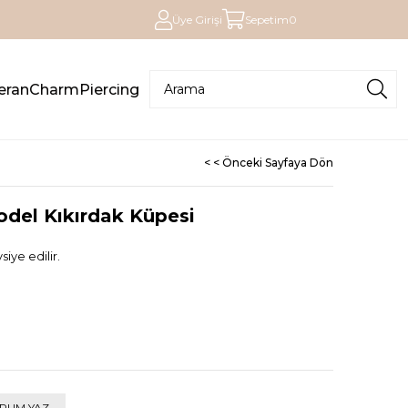
Üye Girişi
Sepetim
0
eran
Charm
Piercing
< < Önceki Sayfaya Dön
odel Kıkırdak Küpesi
iye edilir.
RUM YAZ