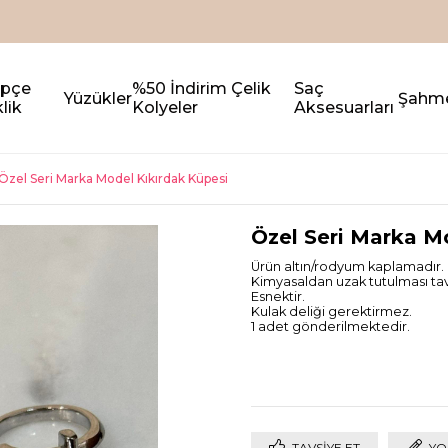
epçe
%50 İndirim Çelik
Saç
Yüzükler
Şahm
lik
Kolyeler
Aksesuarları
Özel Seri Marka Model Kıkırdak Küpesi
Özel Seri Marka M
Ürün altın/rodyum kaplamadır.
Kimyasaldan uzak tutulması tavs
Esnektir.
Kulak deliği gerektirmez.
1 adet gönderilmektedir.
TAVSIYE ET
YO