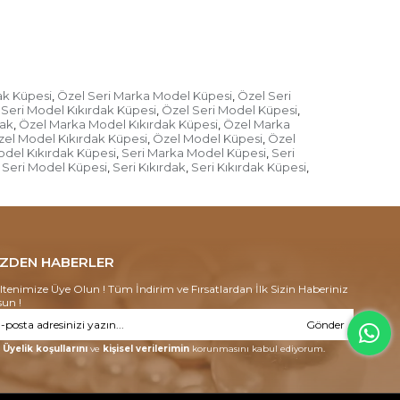
ak Küpesi
Özel Seri Marka Model Küpesi
Özel Seri
,
,
 Seri Model Kıkırdak Küpesi
Özel Seri Model Küpesi
,
,
dak
Özel Marka Model Kıkırdak Küpesi
Özel Marka
,
,
el Model Kıkırdak Küpesi
Özel Model Küpesi
Özel
,
,
odel Kıkırdak Küpesi
Seri Marka Model Küpesi
Seri
,
,
Seri Model Küpesi
Seri Kıkırdak
Seri Kıkırdak Küpesi
,
,
,
İZDEN HABERLER
ltenimize Üye Olun ! Tüm İndirim ve Fırsatlardan İlk Sizin Haberiniz
sun !
Gönder
Üyelik koşullarını
ve
kişisel verilerimin
korunmasını kabul ediyorum.