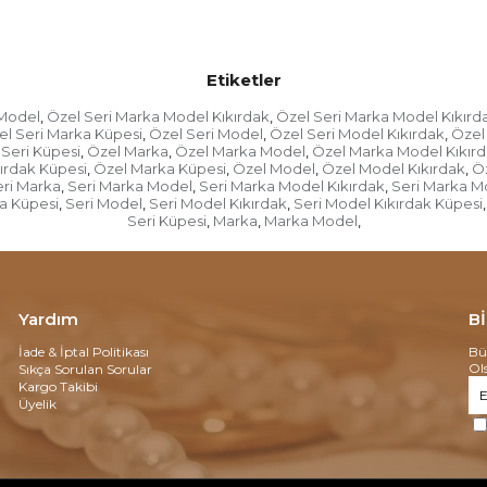
Etiketler
 Model
Özel Seri Marka Model Kıkırdak
Özel Seri Marka Model Kıkırd
,
,
el Seri Marka Küpesi
Özel Seri Model
Özel Seri Model Kıkırdak
Özel
,
,
,
Seri Küpesi
Özel Marka
Özel Marka Model
Özel Marka Model Kıkır
,
,
,
ırdak Küpesi
Özel Marka Küpesi
Özel Model
Özel Model Kıkırdak
Öz
,
,
,
,
ri Marka
Seri Marka Model
Seri Marka Model Kıkırdak
Seri Marka M
,
,
,
a Küpesi
Seri Model
Seri Model Kıkırdak
Seri Model Kıkırdak Küpesi
,
,
,
,
Seri Küpesi
Marka
Marka Model
,
,
,
Yardım
B
İade & İptal Politikası
Bü
Ol
Sıkça Sorulan Sorular
Kargo Takibi
Üyelik